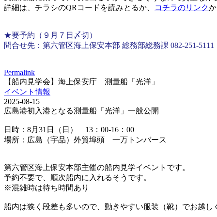
詳細は、チラシのQRコードを読みとるか、
コチラのリンク
か
★要予約（９月７日〆切）
問合せ先：第六管区海上保安本部 総務部総務課 082-251-5111
Permalink
【船内見学会】海上保安庁 測量船「光洋」
イベント情報
2025-08-15
広島港初入港となる測量船「光洋」一般公開
日時：8月31日（日） 13：00-16：00
場所：広島（宇品）外貿埠頭 一万トンバース
第六管区海上保安本部主催の船内見学イベントです。
予約不要で、順次船内に入れるそうです。
※混雑時は待ち時間あり
船内は狭く段差も多いので、動きやすい服装（靴）でお越し