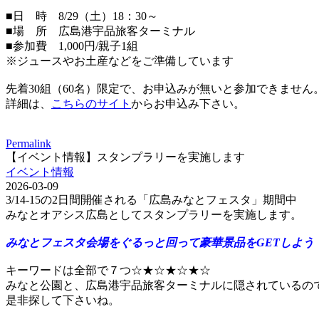
■日 時 8/29（土）18：30～
■場 所 広島港宇品旅客ターミナル
■参加費 1,000円/親子1組
※ジュースやお土産などをご準備しています
先着30組（60名）限定で、お申込みが無いと参加できません
詳細は、
こちらのサイト
からお申込み下さい。
Permalink
【イベント情報】スタンプラリーを実施します
イベント情報
2026-03-09
3/14-15の2日間開催される「広島みなとフェスタ」期間中
みなとオアシス広島としてスタンプラリーを実施します。
みなとフェスタ会場をぐるっと回って豪華景品をGETしよう
キーワードは全部で７つ☆★☆★☆★☆
みなと公園と、広島港宇品旅客ターミナルに隠されているの
是非探して下さいね。