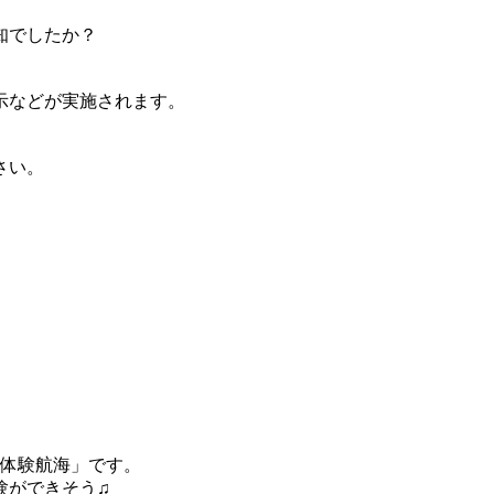
知でしたか？
示などが実施されます。
。
さい。
「体験航海」です。
験ができそう♫