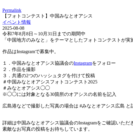
Permalink
【フォトコンテスト】中国みなとオアシス
イベント情報
2025-08-08
令和7年8月8日～10月31日までの期間中
「中国地方のみなと」をテーマとしたフォトコンテストが実
作品はInstagramで募集中。
１．中国みなとオアシス協議会の
Instagram
をフォロー
２．作品を撮影
３．共通の2つのハッシュタグを付けて投稿
＃中国みなとオアシスフォトコンテスト2025
＃みなとオアシス◯◯
※◯◯には対象となる30箇所のオアシスの名前を記入
広島港などで撮影した写真の場合は #みなとオアシス広島 と
詳細は中国みなとオアシス協議会のInstagramをご確認いただ
素敵なお写真の投稿をお待ちしています。