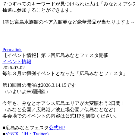
７つすべてのキーワードが見つけられた人は「みなとオアシ
抽選に参加することができます。
1等は宮島水族館のペア入館券など豪華景品が当たりますよ～
Permalink
【イベント情報】第13回広島みなとフェスタ開催
イベント情報
2026-03-02
毎年３月の恒例イベントとなった「広島みなとフェスタ」
第13回目の開催は2026.3.14.15です
（いよいよ来週開催）
今年も、みなとオアシス広島エリアが大変賑わう2日間！
（みなと公園／広島港／波止場公園／似島などなど）
各会場でのイベントの内容は公式HPを御覧ください。
■広島みなとフェスタ
公式HP
■
公式X（旧：Twitter）