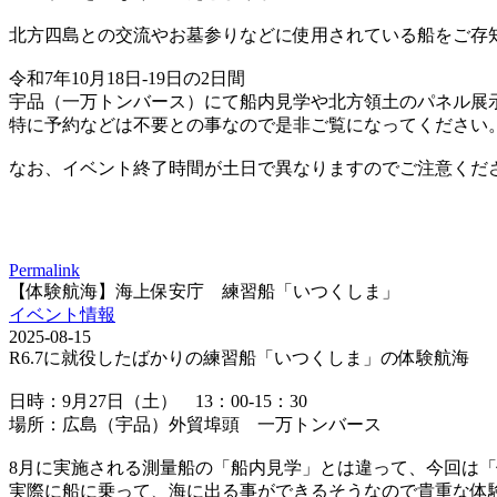
北方四島との交流やお墓参りなどに使用されている船をご存
令和7年10月18日-19日の2日間
宇品（一万トンバース）にて船内見学や北方領土のパネル展
特に予約などは不要との事なので是非ご覧になってください
なお、イベント終了時間が土日で異なりますのでご注意くだ
Permalink
【体験航海】海上保安庁 練習船「いつくしま」
イベント情報
2025-08-15
R6.7に就役したばかりの練習船「いつくしま」の体験航海
日時：9月27日（土） 13：00-15：30
場所：広島（宇品）外貿埠頭 一万トンバース
8月に実施される測量船の「船内見学」とは違って、今回は
実際に船に乗って、海に出る事ができるそうなので貴重な体