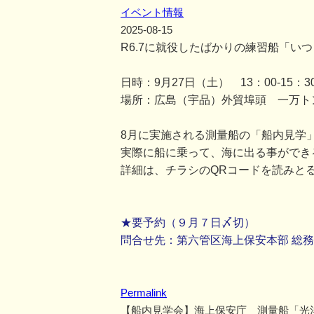
イベント情報
2025-08-15
R6.7に就役したばかりの練習船「い
日時：9月27日（土） 13：00-15：3
場所：広島（宇品）外貿埠頭 一万ト
8月に実施される測量船の「船内見学
実際に船に乗って、海に出る事ができ
詳細は、チラシのQRコードを読みと
★要予約（９月７日〆切）
問合せ先：第六管区海上保安本部 総務部総務
Permalink
【船内見学会】海上保安庁 測量船「光