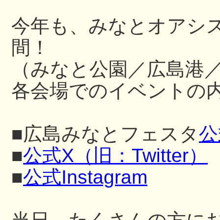
今年も、みなとオアシ
間！
（みなと公園／広島港
各会場でのイベントの内
■広島みなとフェスタ
公
■
公式X（旧：Twitter）
■
公式Instagram