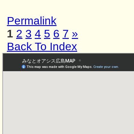
Permalink
1
2
3
4
5
6
7
»
Back To Index