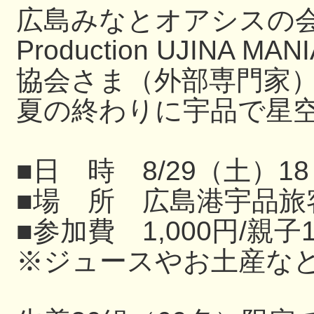
広島みなとオアシスの
Production UJIN
協会さま（外部専門家
夏の終わりに宇品で星
■日 時 8/29（土）18
■場 所 広島港宇品旅
■参加費 1,000円/親子
※ジュースやお土産な