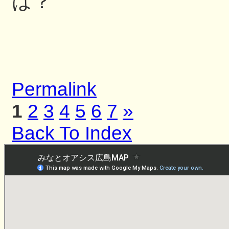
は？
Permalink
1
2
3
4
5
6
7
»
Back To Index