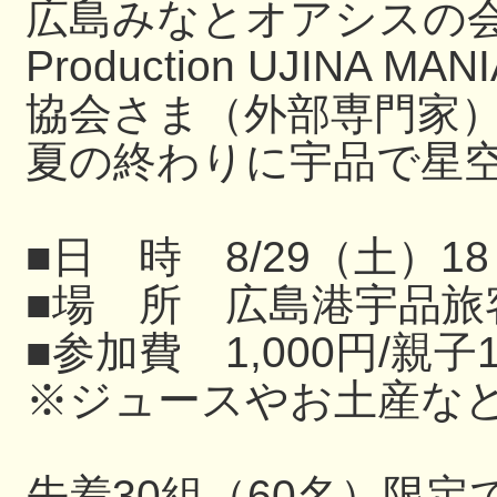
広島みなとオアシスの
Production UJIN
協会さま（外部専門家
夏の終わりに宇品で星
■日 時 8/29（土）18
■場 所 広島港宇品旅
■参加費 1,000円/親子
※ジュースやお土産な
先着30組（60名）限