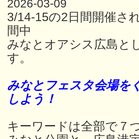
2026-03-09
3/14-15の2日間開
間中
みなとオアシス広島と
す。
みなとフェスタ会場をぐ
しよう！
キーワードは全部で７