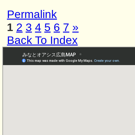
Permalink
1
2
3
4
5
6
7
»
Back To Index