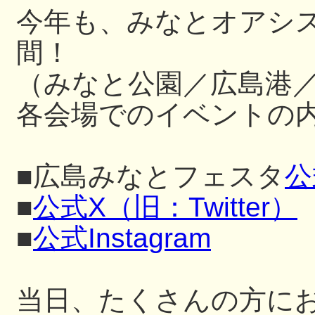
今年も、みなとオアシ
間！
（みなと公園／広島港
各会場でのイベントの内
■広島みなとフェスタ
公
■
公式X（旧：Twitter）
■
公式Instagram
当日、たくさんの方に