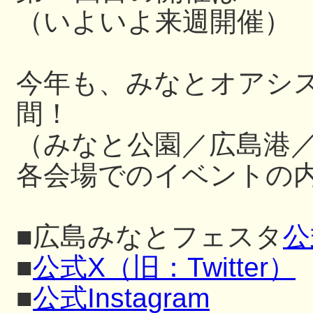
（いよいよ来週開催）
今年も、みなとオアシ
間！
（みなと公園／広島港
各会場でのイベントの内
■広島みなとフェスタ
公
■
公式X（旧：Twitter）
■
公式Instagram