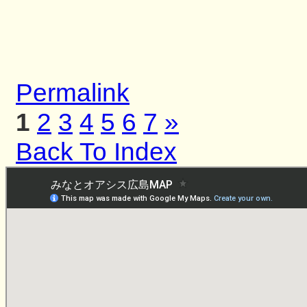
Permalink
1
2
3
4
5
6
7
»
Back To Index