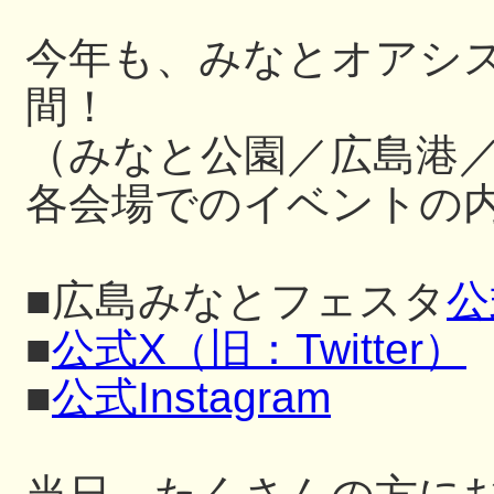
今年も、みなとオアシ
間！
（みなと公園／広島港
各会場でのイベントの内
■広島みなとフェスタ
公
■
公式X（旧：Twitter）
■
公式Instagram