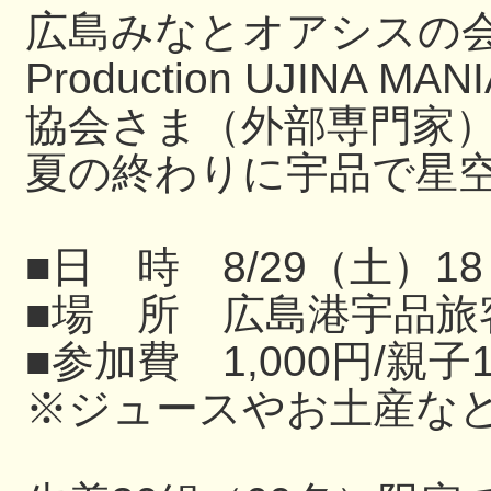
広島みなとオアシスの
Production UJIN
協会さま（外部専門家
夏の終わりに宇品で星
■日 時 8/29（土）18
■場 所 広島港宇品旅
■参加費 1,000円/親子
※ジュースやお土産な