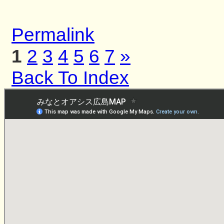
Permalink
1
2
3
4
5
6
7
»
Back To Index