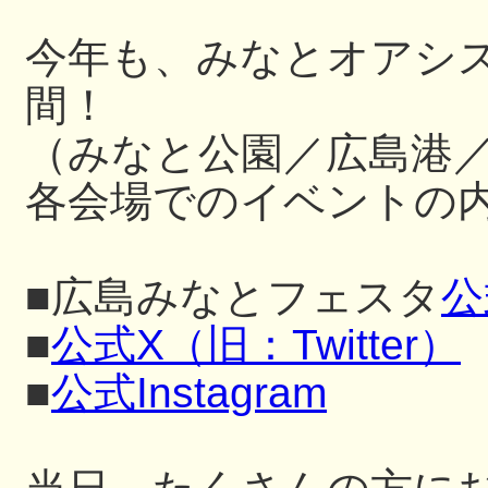
今年も、みなとオアシ
間！
（みなと公園／広島港
各会場でのイベントの内
■広島みなとフェスタ
公
■
公式X（旧：Twitter）
■
公式Instagram