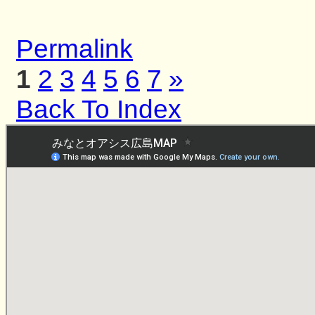
Permalink
1
2
3
4
5
6
7
»
Back To Index