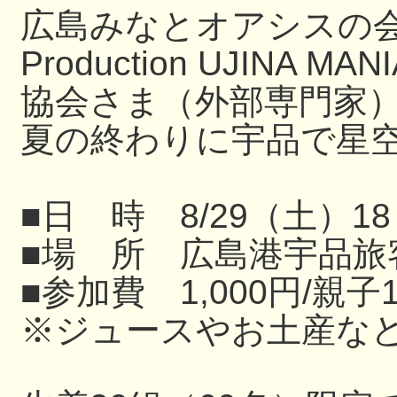
広島みなとオアシスの
Production UJIN
協会さま（外部専門家
夏の終わりに宇品で星
■日 時 8/29（土）18
■場 所 広島港宇品旅
■参加費 1,000円/親子
※ジュースやお土産な