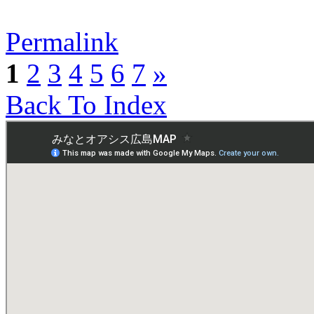
Permalink
1
2
3
4
5
6
7
»
Back To Index