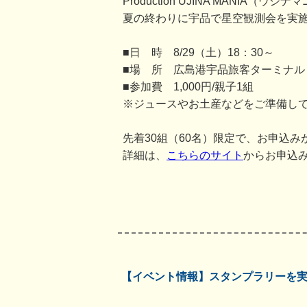
Production UJINA MANI
夏の終わりに宇品で星空観測会を実
■日 時 8/29（土）18：30～
■場 所 広島港宇品旅客ターミナル
■参加費 1,000円/親子1組
※ジュースやお土産などをご準備し
先着30組（60名）限定で、お申込
詳細は、
こちらのサイト
からお申込
【イベント情報】スタンプラリーを