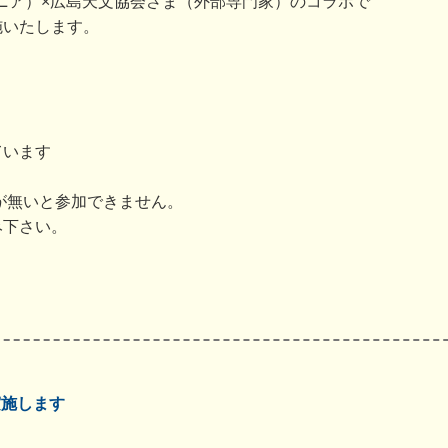
A（ウジナマニア）×広島天文協会さま（外部専門家）のコラボで
施いたします。
ています
みが無いと参加できません。
み下さい。
実施します