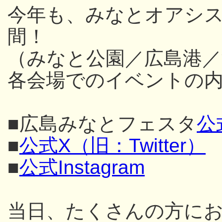
今年も、みなとオアシス
間！
（みなと公園／広島港／
各会場でのイベントの内
■広島みなとフェスタ
公
■
公式X（旧：Twitter）
■
公式Instagram
当日、たくさんの方に