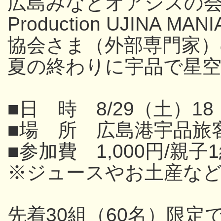
広島みなとオアシスの
Production UJINA
協会さま（外部専門家
夏の終わりに宇品で星
■日 時 8/29（土）18
■場 所 広島港宇品旅
■参加費 1,000円/親子
※ジュースやお土産な
先着30組（60名）限