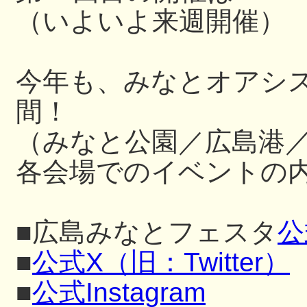
（いよいよ来週開催）
今年も、みなとオアシ
間！
（みなと公園／広島港
各会場でのイベントの内
■広島みなとフェスタ
公
■
公式X（旧：Twitter）
■
公式Instagram