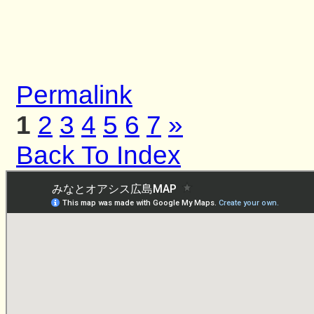
Permalink
1
2
3
4
5
6
7
»
Back To Index