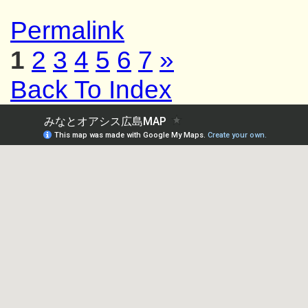
Permalink
1
2
3
4
5
6
7
»
Back To Index