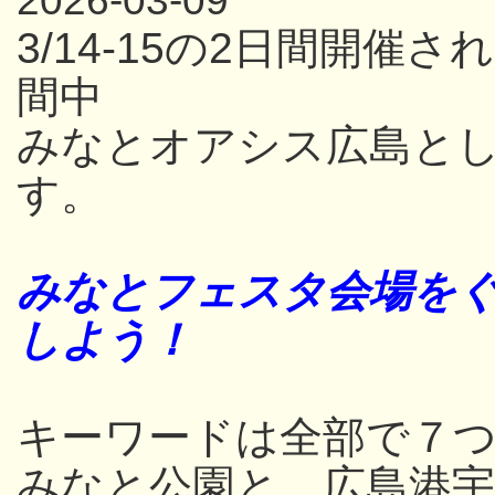
2026-03-09
3/14-15の2日間開
間中
みなとオアシス広島と
す。
みなとフェスタ会場をぐ
しよう！
キーワードは全部で７つ
みなと公園と、広島港