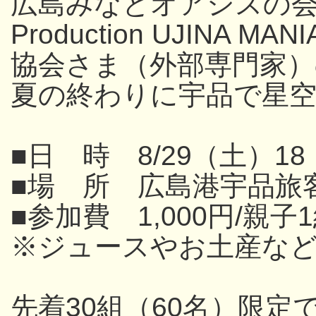
広島みなとオアシスの
Production UJINA
協会さま（外部専門家
夏の終わりに宇品で星
■日 時 8/29（土）18
■場 所 広島港宇品旅
■参加費 1,000円/親子
※ジュースやお土産な
先着30組（60名）限