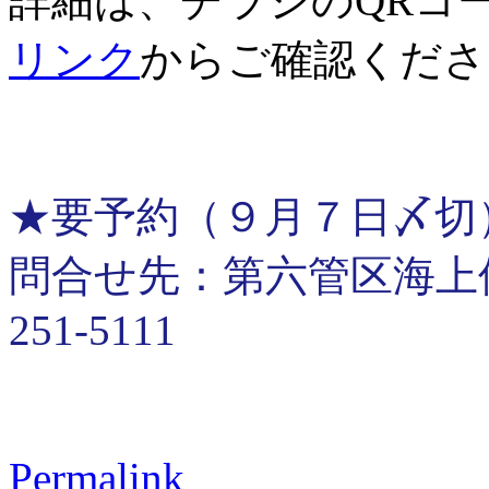
詳細は、チラシのQRコ
リンク
からご確認くださ
★要予約（９月７日〆切
問合せ先：第六管区海上保安
251-5111
Permalink