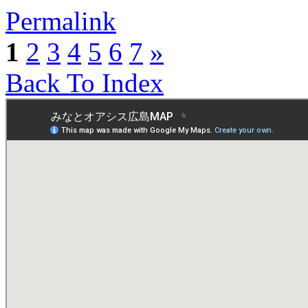
Permalink
1
2
3
4
5
6
7
»
Back To Index