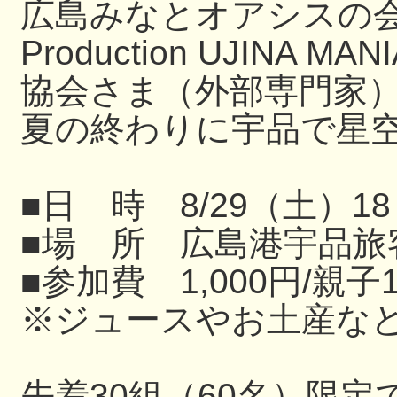
広島みなとオアシスの
Production UJIN
協会さま（外部専門家
夏の終わりに宇品で星
■日 時 8/29（土）18
■場 所 広島港宇品旅
■参加費 1,000円/親子
※ジュースやお土産な
先着30組（60名）限