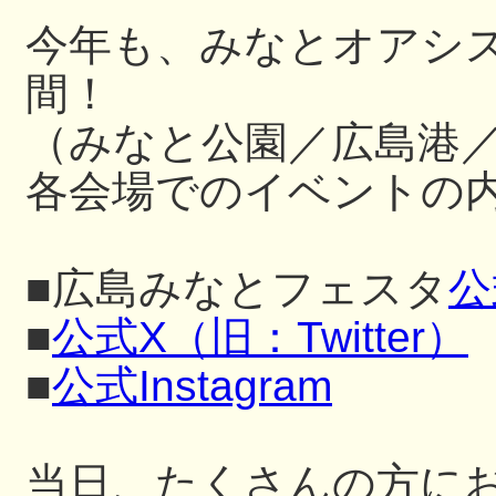
今年も、みなとオアシ
間！
（みなと公園／広島港
各会場でのイベントの内
■広島みなとフェスタ
公
■
公式X（旧：Twitter）
■
公式Instagram
当日、たくさんの方に