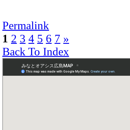
Permalink
1
2
3
4
5
6
7
»
Back To Index