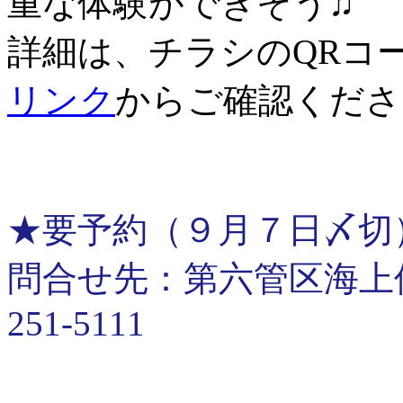
重な体験ができそう♫
詳細は、チラシのQRコ
リンク
からご確認くださ
★要予約（９月７日〆切
問合せ先：第六管区海上保安
251-5111