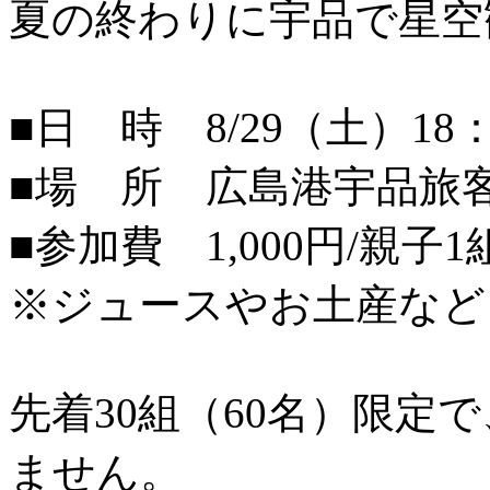
夏の終わりに宇品で星空
■日 時 8/29（土）18：
■場 所 広島港宇品旅
■参加費 1,000円/親子1
※ジュースやお土産など
先着30組（60名）限定
ません。