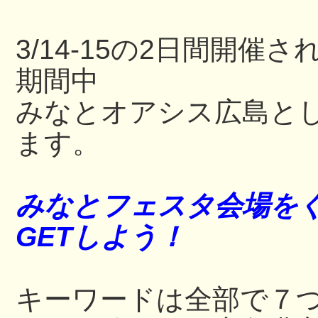
3/14-15の2日間開
期間中
みなとオアシス広島と
ます。
みなとフェスタ会場を
GETしよう！
キーワードは全部で７