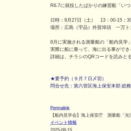
R6.7に就役したばかりの練習船「い
日時：9月27日（土） 13：00-15：3
場所：広島（宇品）外貿埠頭 一万ト
8月に実施される測量船の「船内見学
実際に船に乗って、海に出る事ができ
詳細は、チラシのQRコードを読みと
★要予約（９月７日〆切）
問合せ先：第六管区海上保安本部 総務部総務
Permalink
【船内見学会】海上保安庁 測量船「光
イベント情報
2025-08-15