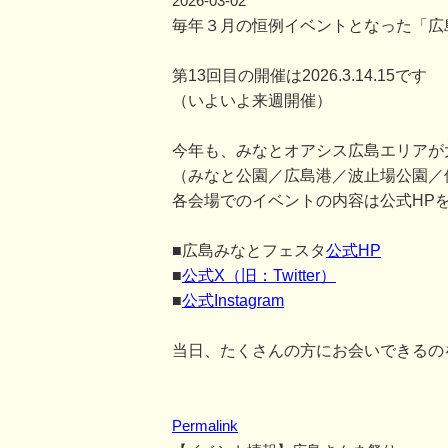
2026-03-02
毎年３月の恒例イベントとなった「広
第13回目の開催は2026.3.14.15です
（いよいよ来週開催）
今年も、みなとオアシス広島エリアが
（みなと公園／広島港／波止場公園／
各会場でのイベントの内容は公式HP
■広島みなとフェスタ
公式HP
■
公式X（旧：Twitter）
■
公式Instagram
当日、たくさんの方にお会いできるの
Permalink