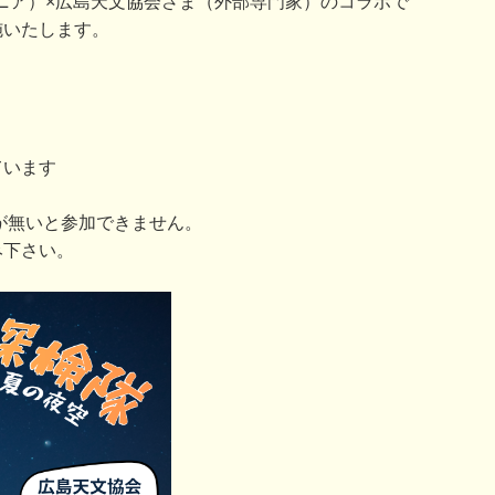
A（ウジナマニア）×広島天文協会さま（外部専門家）のコラボで
施いたします。
ています
みが無いと参加できません。
み下さい。