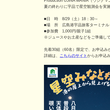
Production UJINA MANI
夏の終わりに宇品で星空観測会を実
■日 時 8/29（土）18：30～
■場 所 広島港宇品旅客ターミナル
■参加費 1,000円/親子1組
※ジュースやお土産などをご準備し
先着30組（60名）限定で、お申込
詳細は、
こちらのサイト
からお申込