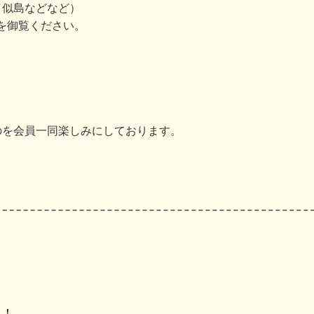
／似島などなど）
を御覧ください。
のを会員一同楽しみにしております。
よ！