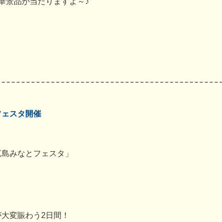
華景品が当たりますよ～♪
フェスタ開催
広島みなとフェスタ」
大変賑わう2日間！