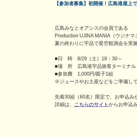
【参加者募集】初開催！広島港屋上
広島みなとオアシスの会員である
Production UJINA MANI
夏の終わりに宇品で星空観測会を実
■日 時 8/29（土）18：30～
■場 所 広島港宇品旅客ターミナル
■参加費 1,000円/親子1組
※ジュースやお土産などをご準備し
先着30組（60名）限定で、お申込
詳細は、
こちらのサイト
からお申込