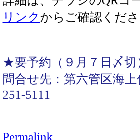
詳細は、チラシのQRコ
リンク
からご確認くださ
★要予約（９月７日〆切
問合せ先：第六管区海上保安
251-5111
Permalink