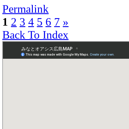
Permalink
1
2
3
4
5
6
7
»
Back To Index