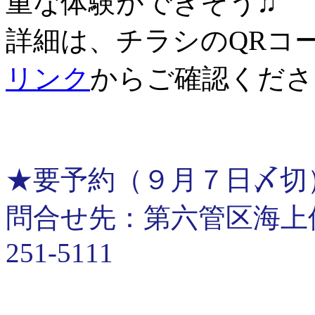
重な体験ができそう♫
詳細は、チラシのQRコ
リンク
からご確認くださ
★要予約（９月７日〆切
問合せ先：第六管区海上保安
251-5111