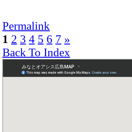
Permalink
1
2
3
4
5
6
7
»
Back To Index