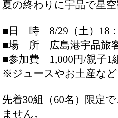
夏の終わりに宇品で星空
■日 時 8/29（土）18：
■場 所 広島港宇品旅
■参加費 1,000円/親子1
※ジュースやお土産など
先着30組（60名）限定
ません。