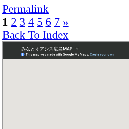
Permalink
1
2
3
4
5
6
7
»
Back To Index