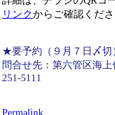
詳細は、チラシのQRコ
リンク
からご確認くださ
★要予約（９月７日〆切
問合せ先：第六管区海上保安
251-5111
Permalink