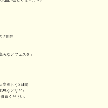
華景品が当たりますよ～♪
スタ開催
島みなとフェスタ」
大変賑わう2日間！
似島などなど）
を御覧ください。