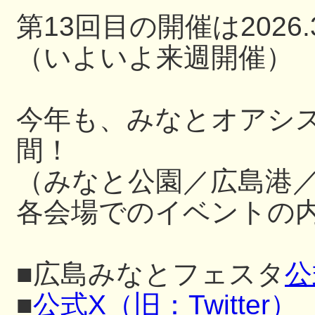
第13回目の開催は2026.3
（いよいよ来週開催）
今年も、みなとオアシ
間！
（みなと公園／広島港
各会場でのイベントの内
■広島みなとフェスタ
公
■
公式X（旧：Twitter）