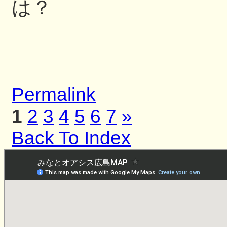
は？
Permalink
1
2
3
4
5
6
7
»
Back To Index