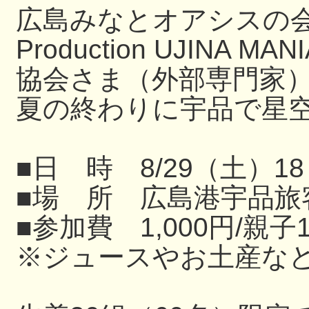
広島みなとオアシスの
Production UJIN
協会さま（外部専門家
夏の終わりに宇品で星
■日 時 8/29（土）18
■場 所 広島港宇品旅
■参加費 1,000円/親子
※ジュースやお土産な