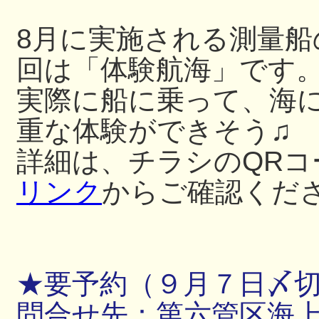
8月に実施される測量
回は「体験航海」です
実際に船に乗って、海
重な体験ができそう♫
詳細は、チラシのQRコ
リンク
からご確認くだ
★要予約（９月７日〆
問合せ先：第六管区海上保