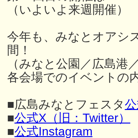
（いよいよ来週開催）
今年も、みなとオアシ
間！
（みなと公園／広島港
各会場でのイベントの内
■広島みなとフェスタ
公
■
公式X（旧：Twitter）
■
公式Instagram