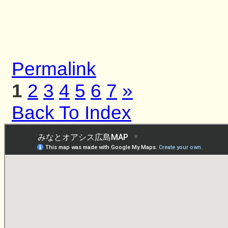
Permalink
1
2
3
4
5
6
7
»
Back To Index