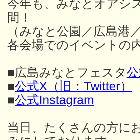
今年も、みなとオアシ
間！
（みなと公園／広島港
各会場でのイベントの内
■広島みなとフェスタ
公
■
公式X（旧：Twitter）
■
公式Instagram
当日、たくさんの方に