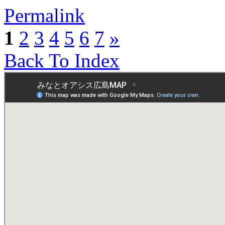
Permalink
1
2
3
4
5
6
7
»
Back To Index