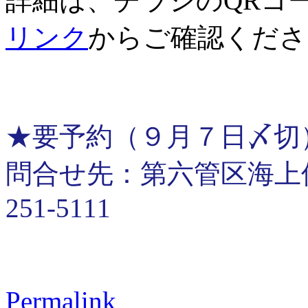
詳細は、チラシのQRコ
リンク
からご確認くださ
★要予約（９月７日〆切
問合せ先：第六管区海上保安
251-5111
Permalink