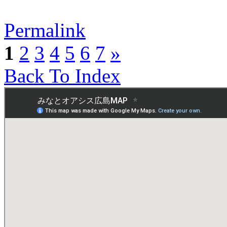
Permalink
1
2
3
4
5
6
7
»
Back To Index