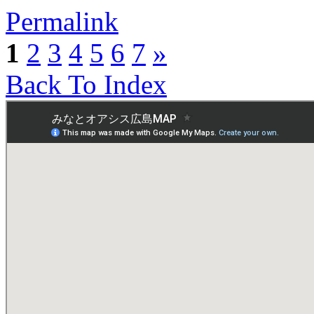
Permalink
1
2
3
4
5
6
7
»
Back To Index