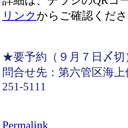
詳細は、チラシのQRコ
リンク
からご確認くださ
★要予約（９月７日〆切
問合せ先：第六管区海上保安
251-5111
Permalink