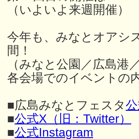
（いよいよ来週開催）
今年も、みなとオアシ
間！
（みなと公園／広島港
各会場でのイベントの内
■広島みなとフェスタ
公
■
公式X（旧：Twitter）
■
公式Instagram