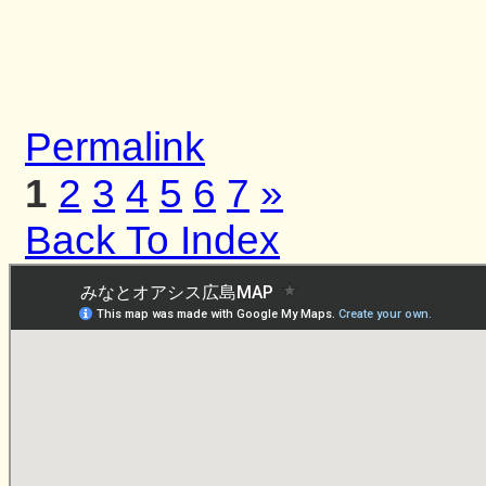
Permalink
1
2
3
4
5
6
7
»
Back To Index