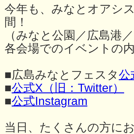
今年も、みなとオアシス
間！
（みなと公園／広島港／
各会場でのイベントの内
■広島みなとフェスタ
公
■
公式X（旧：Twitter）
■
公式Instagram
当日、たくさんの方に