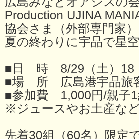
広島みなとオアシスの
Production UJINA
協会さま（外部専門家
夏の終わりに宇品で星
■日 時 8/29（土）18
■場 所 広島港宇品旅
■参加費 1,000円/親子
※ジュースやお土産な
先着30組（60名）限