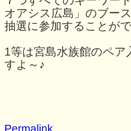
７つすべてのキーワー
オアシス広島」のブー
抽選に参加することが
1等は宮島水族館のペア
すよ～♪
Permalink