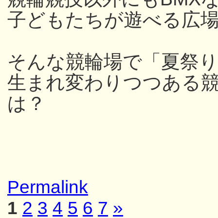
子どもたちが遊べる広
そんな競輪場で「夏祭
生まれ変わりつつある
は？
Permalink
1
2
3
4
5
6
7
»