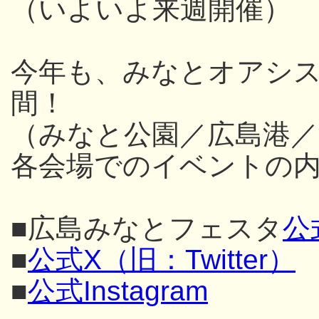
（いよいよ来週開催）
今年も、みなとオアシス
間！
（みなと公園／広島港／
各会場でのイベントの内
■広島みなとフェスタ
公
■
公式X（旧：Twitter）
■
公式Instagram