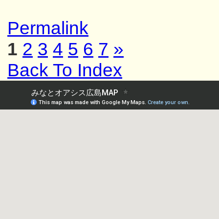
Permalink
1
2
3
4
5
6
7
»
Back To Index