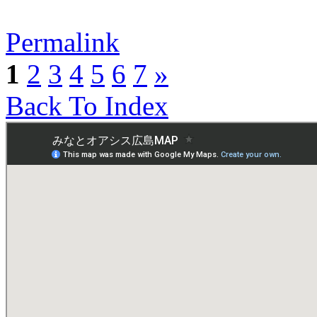
Permalink
1
2
3
4
5
6
7
»
Back To Index