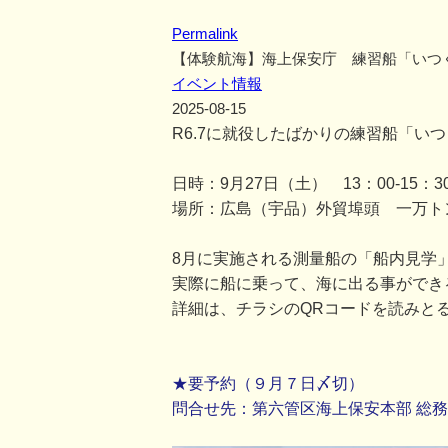
Permalink
【体験航海】海上保安庁 練習船「いつ
イベント情報
2025-08-15
R6.7に就役したばかりの練習船「い
日時：9月27日（土） 13：00-15：3
場所：広島（宇品）外貿埠頭 一万ト
8月に実施される測量船の「船内見学
実際に船に乗って、海に出る事ができ
詳細は、チラシのQRコードを読みと
★要予約（９月７日〆切）
問合せ先：第六管区海上保安本部 総務部総務