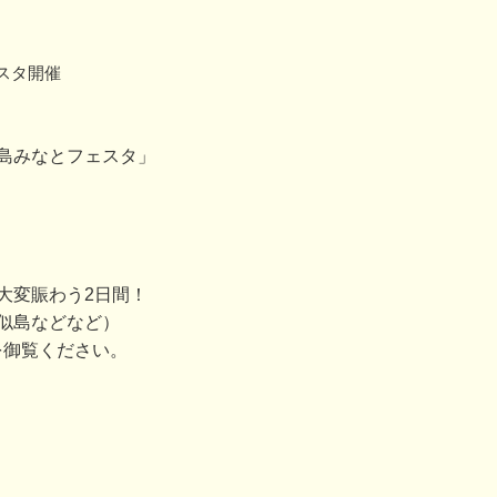
スタ開催
島みなとフェスタ」
大変賑わう2日間！
似島などなど）
を御覧ください。