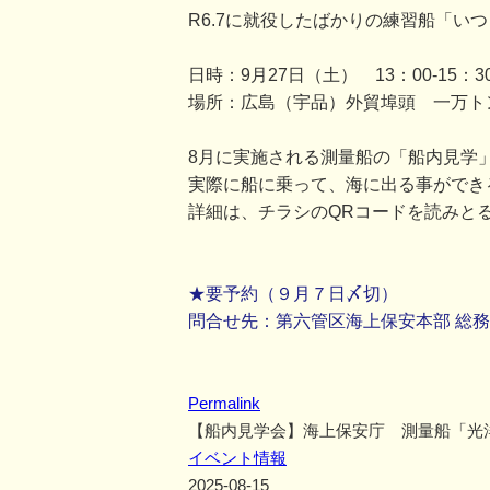
R6.7に就役したばかりの練習船「い
日時：9月27日（土） 13：00-15：3
場所：広島（宇品）外貿埠頭 一万ト
8月に実施される測量船の「船内見学
実際に船に乗って、海に出る事ができ
詳細は、チラシのQRコードを読みと
★要予約（９月７日〆切）
問合せ先：第六管区海上保安本部 総務部総務
Permalink
【船内見学会】海上保安庁 測量船「光
イベント情報
2025-08-15