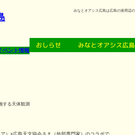
みなとオアシス広島は広島の港周辺の
施する天体観測
（ウジナマニア）×広島天文協会さま（外部専門家）のコラボで