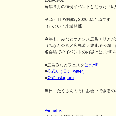
2026-03-02
毎年３月の恒例イベントとなった「広
第13回目の開催は2026.3.14.15です
（いよいよ来週開催）
今年も、みなとオアシス広島エリアが
（みなと公園／広島港／波止場公園／
各会場でのイベントの内容は公式HP
■広島みなとフェスタ
公式HP
■
公式X（旧：Twitter）
■
公式Instagram
当日、たくさんの方にお会いできるの
Permalink