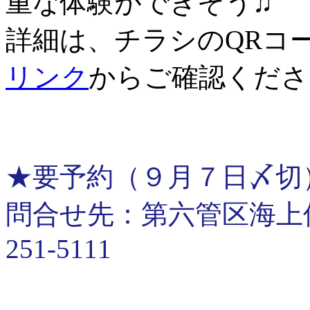
重な体験ができそう♫
詳細は、チラシのQRコ
リンク
からご確認くださ
★要予約（９月７日〆切
問合せ先：第六管区海上保安
251-5111