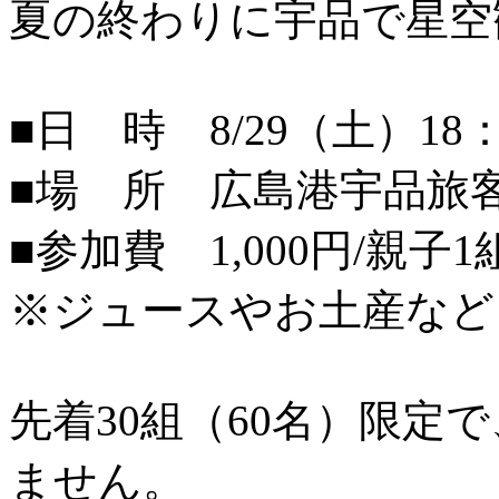
夏の終わりに宇品で星空
■日 時 8/29（土）18：
■場 所 広島港宇品旅
■参加費 1,000円/親子1
※ジュースやお土産など
先着30組（60名）限定
ません。