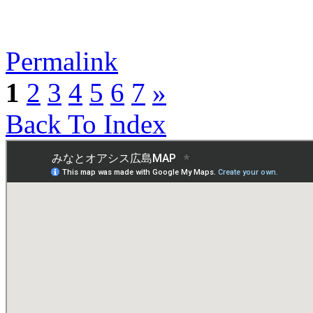
Permalink
1
2
3
4
5
6
7
»
Back To Index