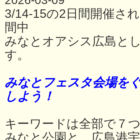
2026-03-09
3/14-15の2日間開
間中
みなとオアシス広島と
す。
みなとフェスタ会場をぐ
しよう！
キーワードは全部で７つ
みなと公園と、広島港