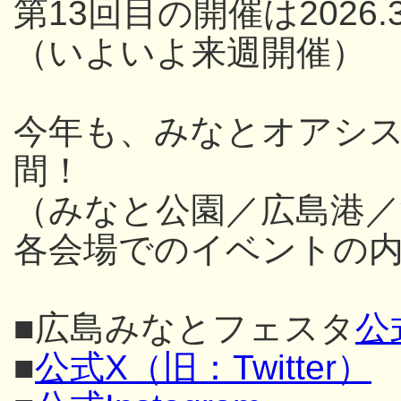
第13回目の開催は2026.3
（いよいよ来週開催）
今年も、みなとオアシス
間！
（みなと公園／広島港／
各会場でのイベントの内
■広島みなとフェスタ
公
■
公式X（旧：Twitter）