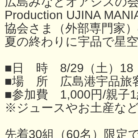
広島みなとオアシスの
Production UJINA
協会さま（外部専門家
夏の終わりに宇品で星
■日 時 8/29（土）18
■場 所 広島港宇品旅
■参加費 1,000円/親子
※ジュースやお土産な
先着30組（60名）限