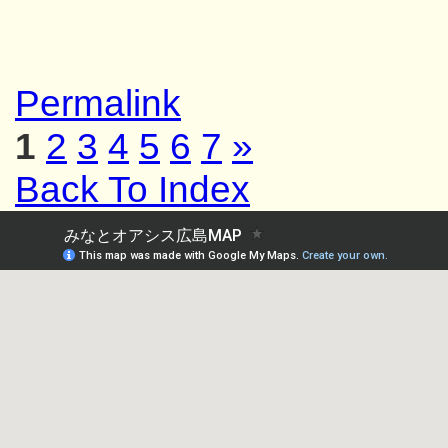
Permalink
1
2
3
4
5
6
7
»
Back To Index