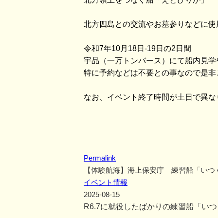
北方四島との交流やお墓参りなどに使
令和7年10月18日-19日の2日間
宇品（一万トンバース）にて船内見学
特に予約などは不要との事なので是非
なお、イベント終了時間が土日で異な
Permalink
【体験航海】海上保安庁 練習船「いつ
イベント情報
2025-08-15
R6.7に就役したばかりの練習船「い