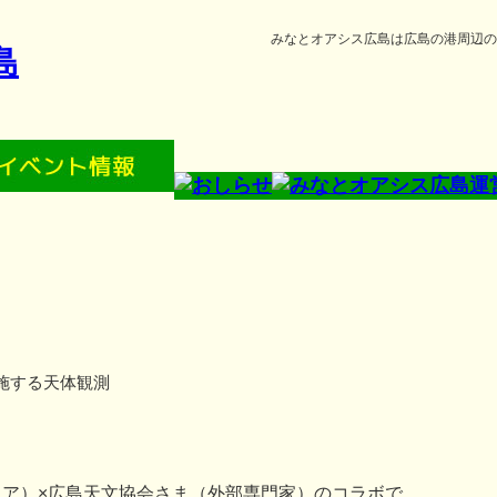
みなとオアシス広島は広島の港周辺の
施する天体観測
（ウジナマニア）×広島天文協会さま（外部専門家）のコラボで