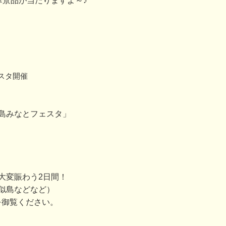
華景品が当たりますよ～♪
スタ開催
島みなとフェスタ」
大変賑わう2日間！
似島などなど）
を御覧ください。