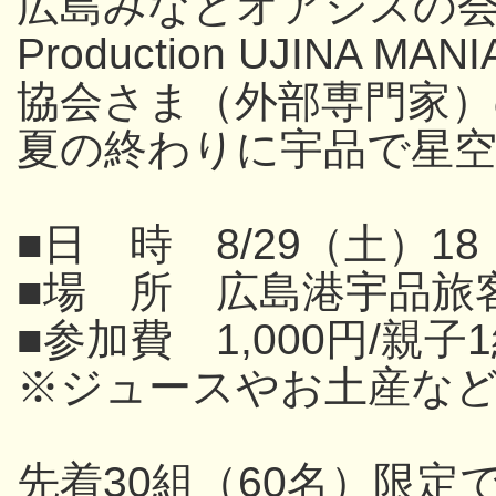
広島みなとオアシスの
Production UJINA
協会さま（外部専門家
夏の終わりに宇品で星
■日 時 8/29（土）18
■場 所 広島港宇品旅
■参加費 1,000円/親子
※ジュースやお土産な
先着30組（60名）限