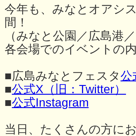
今年も、みなとオアシス
間！
（みなと公園／広島港／
各会場でのイベントの内
■広島みなとフェスタ
公
■
公式X（旧：Twitter）
■
公式Instagram
当日、たくさんの方に