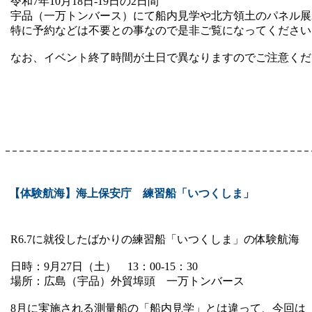
令和7年10月18日-19日の2日間
宇品（一万トンバース）にて船内見学や北方領土のパネル展
特に予約などは不要との事なので是非ご覧になってください
なお、イベント終了時間が土日で異なりますのでご注意くだ
【体験航海】海上保安庁 練習船「いつくしま」
R6.7に就役したばかりの練習船「いつくしま」の体験航海
日時：9月27日（土） 13：00-15：30
場所：広島（宇品）外貿埠頭 一万トンバース
8月に実施される測量船の「船内見学」とは違って、今回は