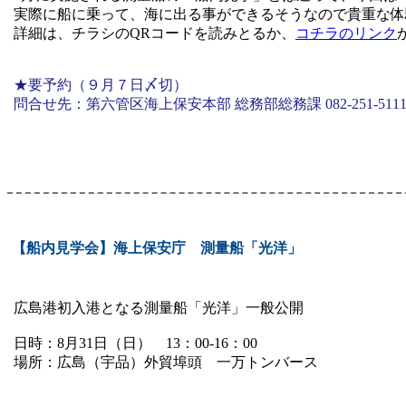
実際に船に乗って、海に出る事ができるそうなので貴重な体
詳細は、チラシのQRコードを読みとるか、
コチラのリンク
★要予約（９月７日〆切）
問合せ先：第六管区海上保安本部 総務部総務課 082-251-511
【船内見学会】海上保安庁 測量船「光洋」
広島港初入港となる測量船「光洋」一般公開
日時：8月31日（日） 13：00-16：00
場所：広島（宇品）外貿埠頭 一万トンバース