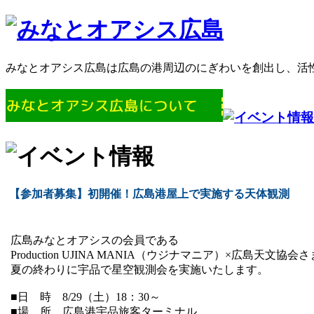
みなとオアシス広島は広島の港周辺のにぎわいを創出し、活
【参加者募集】初開催！広島港屋上で実施する天体観測
広島みなとオアシスの会員である
Production UJINA MANIA（ウジナマニア）×広島天
夏の終わりに宇品で星空観測会を実施いたします。
■日 時 8/29（土）18：30～
■場 所 広島港宇品旅客ターミナル