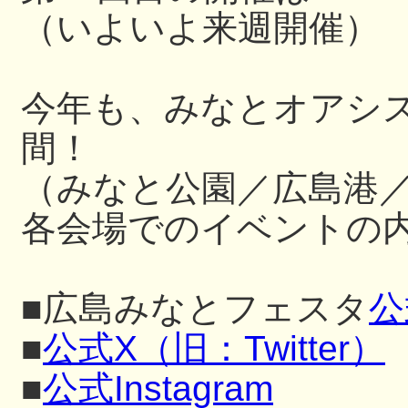
（いよいよ来週開催）
今年も、みなとオアシ
間！
（みなと公園／広島港
各会場でのイベントの内
■広島みなとフェスタ
公
■
公式X（旧：Twitter）
■
公式Instagram