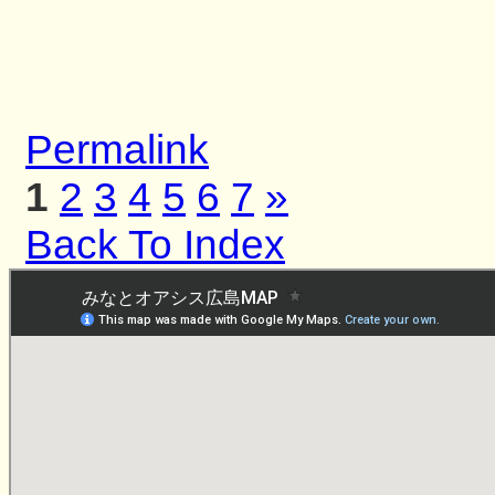
Permalink
1
2
3
4
5
6
7
»
Back To Index