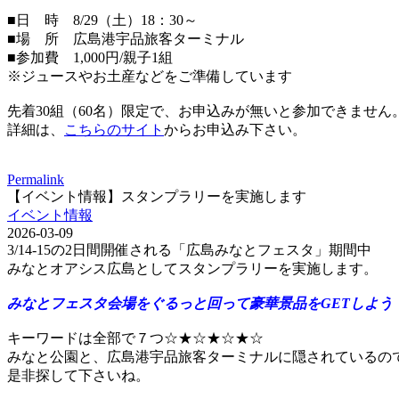
■日 時 8/29（土）18：30～
■場 所 広島港宇品旅客ターミナル
■参加費 1,000円/親子1組
※ジュースやお土産などをご準備しています
先着30組（60名）限定で、お申込みが無いと参加できません
詳細は、
こちらのサイト
からお申込み下さい。
Permalink
【イベント情報】スタンプラリーを実施します
イベント情報
2026-03-09
3/14-15の2日間開催される「広島みなとフェスタ」期間中
みなとオアシス広島としてスタンプラリーを実施します。
みなとフェスタ会場をぐるっと回って豪華景品をGETしよう
キーワードは全部で７つ☆★☆★☆★☆
みなと公園と、広島港宇品旅客ターミナルに隠されているの
是非探して下さいね。