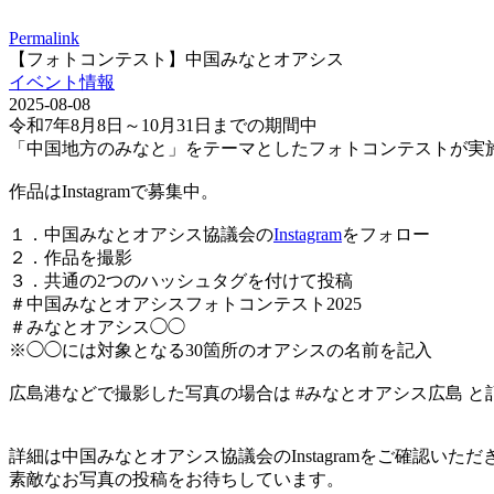
Permalink
【フォトコンテスト】中国みなとオアシス
イベント情報
2025-08-08
令和7年8月8日～10月31日までの期間中
「中国地方のみなと」をテーマとしたフォトコンテストが実
作品はInstagramで募集中。
１．中国みなとオアシス協議会の
Instagram
をフォロー
２．作品を撮影
３．共通の2つのハッシュタグを付けて投稿
＃中国みなとオアシスフォトコンテスト2025
＃みなとオアシス◯◯
※◯◯には対象となる30箇所のオアシスの名前を記入
広島港などで撮影した写真の場合は #みなとオアシス広島 と
詳細は中国みなとオアシス協議会のInstagramをご確認いただ
素敵なお写真の投稿をお待ちしています。