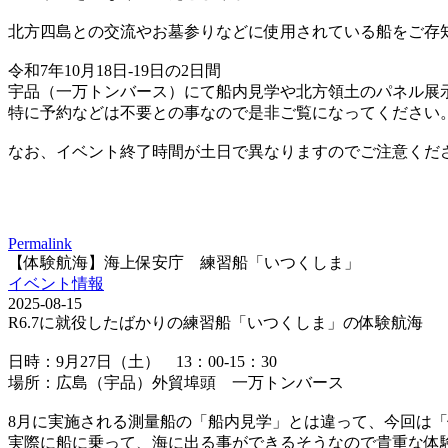
北方四島との交流やお墓参りなどに使用されている船をご存
令和7年10月18日-19日の2日間
宇品（一万トンバース）にて船内見学や北方領土のパネル展
特に予約などは不要との事なので是非ご覧になってください
なお、イベント終了時間が土日で異なりますのでご注意くだ
Permalink
【体験航海】海上保安庁 練習船「いつくしま」
イベント情報
2025-08-15
R6.7に就役したばかりの練習船「いつくしま」の体験航海
日時：9月27日（土） 13：00-15：30
場所：広島（宇品）外貿埠頭 一万トンバース
8月に実施される測量船の「船内見学」とは違って、今回は
実際に船に乗って、海に出る事ができるそうなので貴重な体