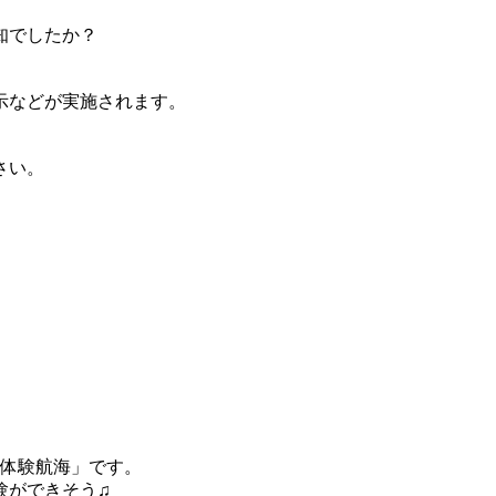
知でしたか？
示などが実施されます。
。
さい。
「体験航海」です。
験ができそう♫