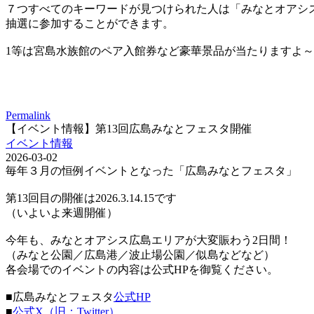
７つすべてのキーワードが見つけられた人は「みなとオアシ
抽選に参加することができます。
1等は宮島水族館のペア入館券など豪華景品が当たりますよ～
Permalink
【イベント情報】第13回広島みなとフェスタ開催
イベント情報
2026-03-02
毎年３月の恒例イベントとなった「広島みなとフェスタ」
第13回目の開催は2026.3.14.15です
（いよいよ来週開催）
今年も、みなとオアシス広島エリアが大変賑わう2日間！
（みなと公園／広島港／波止場公園／似島などなど）
各会場でのイベントの内容は公式HPを御覧ください。
■広島みなとフェスタ
公式HP
■
公式X（旧：Twitter）