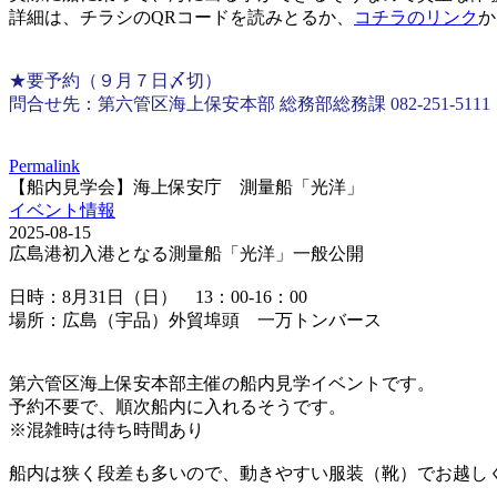
詳細は、チラシのQRコードを読みとるか、
コチラのリンク
か
★要予約（９月７日〆切）
問合せ先：第六管区海上保安本部 総務部総務課 082-251-5111
Permalink
【船内見学会】海上保安庁 測量船「光洋」
イベント情報
2025-08-15
広島港初入港となる測量船「光洋」一般公開
日時：8月31日（日） 13：00-16：00
場所：広島（宇品）外貿埠頭 一万トンバース
第六管区海上保安本部主催の船内見学イベントです。
予約不要で、順次船内に入れるそうです。
※混雑時は待ち時間あり
船内は狭く段差も多いので、動きやすい服装（靴）でお越し